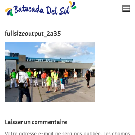
Aller
au
contenu
fullsizeoutput_2a35
Accueil
Calendrier
À propos
Photos
Vidéos
Laisser un commentaire
Contact
Votre adresse e-mail ne sera pas publiée.
Les champs