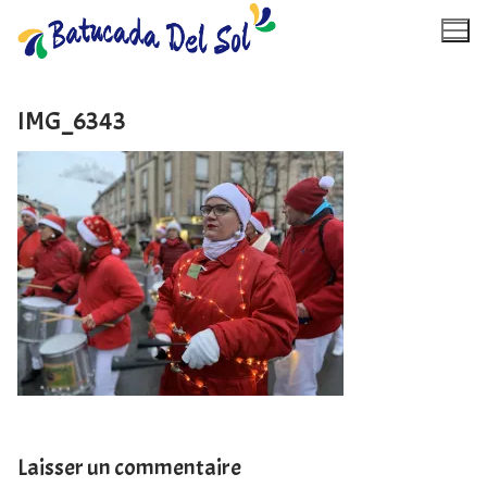
Aller
au
contenu
IMG_6343
Accueil
Calendrier
À propos
Photos
Vidéos
Contact
Laisser un commentaire