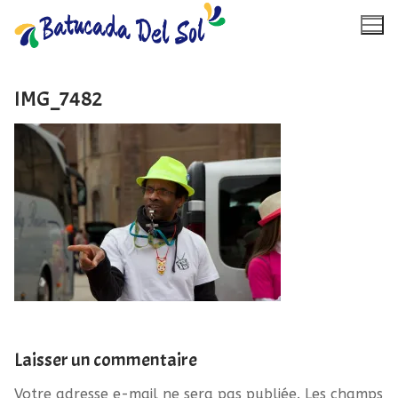
Aller
au
contenu
IMG_7482
Accueil
Calendrier
À propos
Photos
Vidéos
Laisser un commentaire
Contact
Votre adresse e-mail ne sera pas publiée.
Les champs