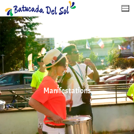
Aller
au
contenu
Accueil
Calendrier
À propos
Manifestations
Photos
Vidéos
Contact